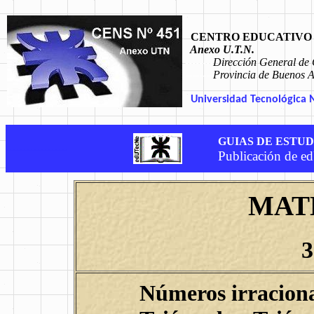
.
CENTRO EDUCATIVO D
Anexo U.T.N.
--------
Dirección General de 
--------
Provincia de Buenos Ai
Universidad Tecnológica Na
.
GUIAS DE ESTUD
-----------------
Publicación de ed
.
MAT
3
Números irraciona