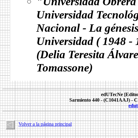
"Universidad Obrera 
Universidad Tecnológ
Nacional - La génesi
Universidad ( 1948 -
(Delia Teresita Álvare
Tomassone)
.
edUTecNe [Editori
Sarmiento 440 - (C1041AAJ) - C
edut
Volver a la página principal