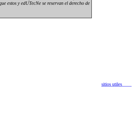
 que estos y edUTecNe se reservan el derecho de
sitios utiles
.......