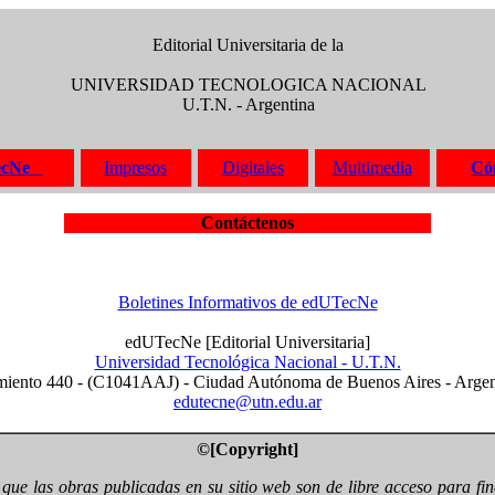
Editorial Universitaria de la
UNIVERSIDAD TECNOLOGICA NACIONAL
U.T.N. - Argentina
ecNe
Impresos
Digitales
Multimedia
Có
Contáctenos
Boletines Informativos de edUTecNe
edUTecNe [Editorial Universitaria]
Universidad Tecnológica Nacional - U.T.N.
miento 440 - (C1041AAJ) - Ciudad Autónoma de Buenos Aires - Argen
edutecne@utn.edu.ar
©[Copyright]
 que las obras publicadas en su sitio web son de libre acceso para f