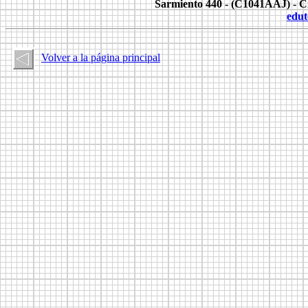
Sarmiento 440 - (C1041AAJ) - C
edut
Volver a la página principal