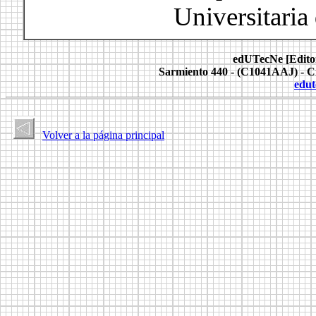
Universitaria
.
.
.
edUTecNe [Editori
Sarmiento 440 - (C1041AAJ) - C
edut
Volver a la página principal