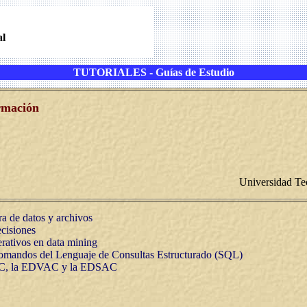
al
TUTORIALES - Guías de Estudio
ormación
Universidad Te
ura de datos y archivos
cisiones
rativos en data mining
Comandos del Lenguaje de Consultas Estructurado (SQL)
C, la EDVAC y la EDSAC