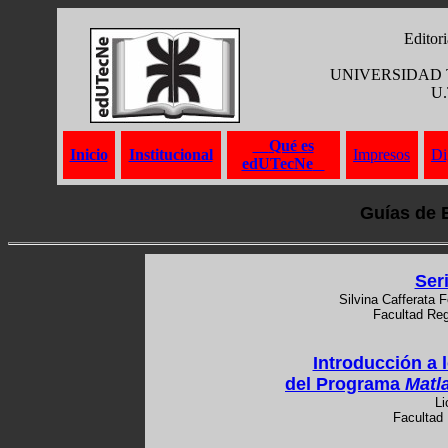
Editori
UNIVERSIDAD
U.
Qué es
Inicio
Institucional
Impresos
Di
edUTecNe
Guías de 
Ser
Silvina Cafferata F
Facultad Reg
Introducción a
del Programa
Matl
Li
Facultad 