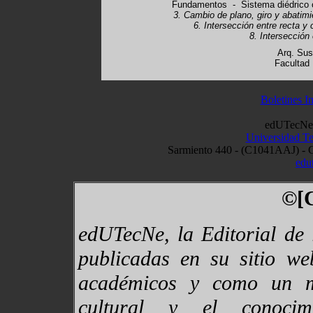
Fundamentos - Sistema diédrico
3. Cambio de plano, giro y abatimi
6. Intersección entre recta y 
8. Intersección
Arq. Sus
Facultad 
Boletines 
edUTecNe [
Universidad Te
Sarmiento 440 - (C1041AAJ) - 
edu
©[C
edUTecNe, la Editorial de 
publicadas en su sitio we
académicos y como un me
cultural y el conocim