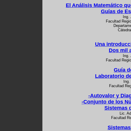
El Análisis Matemático q
Guías de Es
Ing. 
Facultad Regio
Departame
Cátedra
Una introducci
Dos mil 
Ing. 
Facultad Regio
Guía d
Laboratorio d
Ing.
Facultad Reg
-Autovalor y Dia
-Conjunto de los 
Sistemas 
Lic. A
Facultad Re
Sistemas